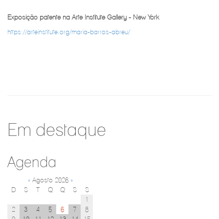
Exposição patente na Arte Institute Gallery - New York
https://arteinstitute.org/maria-barros-abreu/
Em destaque
Agenda
«
Agosto 2026
»
D
S
T
Q
Q
S
S
1
2
3
4
5
6
7
8