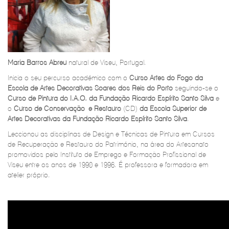
Maria Barros Abreu
natural de Viseu, Portugal.
Inicia o seu percurso académico com o
Curso Artes do Fogo da
Escola de Artes Decorativas Soares dos Reis do Porto
seguindo-se o
Curso de Pintura do I.A.O. da Fundação Ricardo Espírito Santo Silva
e
o
Curso de Conservação e Restauro
(CD)
da Escola Superior de
Artes Decorativas da Fundação Ricardo Espírito Santo Silva
.
Leccionou as disciplinas de Design e Técnicas de Pintura em Cursos
de Recuperação e Restauro do Património, na área do Artesanato
promovidos pelo Instituto de Emprego e Formação Profissional de
Viseu entre os anos de 1990 e 1996. É professora e formadora em
atelier próprio.