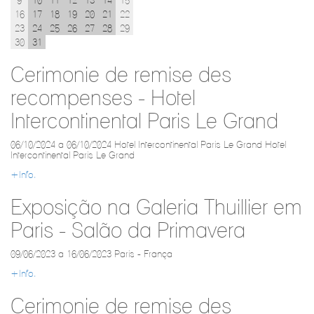
9
10
11
12
13
14
15
16
17
18
19
20
21
22
23
24
25
26
27
28
29
30
31
Cerimonie de remise des
recompenses - Hotel
Intercontinental Paris Le Grand
06/10/2024 a 06/10/2024 Hotel Intercontinental Paris Le Grand Hotel
Intercontinental Paris Le Grand
+Info.
Exposição na Galeria Thuillier em
Paris - Salão da Primavera
09/06/2023 a 16/06/2023 Paris - França
+Info.
Cerimonie de remise des